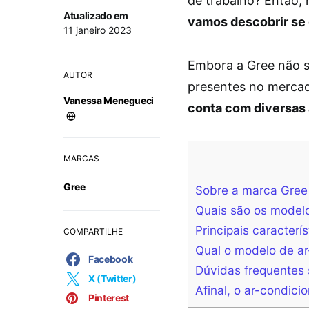
de trabalho? Então,
Atualizado em
vamos descobrir se 
11 janeiro 2023
Embora a Gree não 
AUTOR
presentes no merca
Vanessa Menegueci
conta com diversas 
MARCAS
Gree
Sobre a marca Gree
Quais são os modelo
Principais caracterí
COMPARTILHE
Qual o modelo de ar
Facebook
Dúvidas frequentes 
X (Twitter)
Afinal, o ar-condici
Pinterest