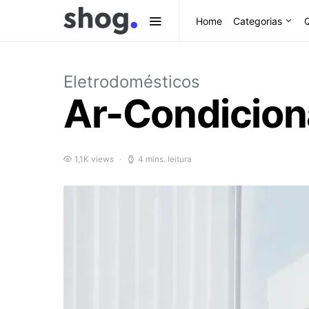
Home
Categorias
Eletrodomésticos
Ar-Condicion
1,1K views
4 mins. leitura