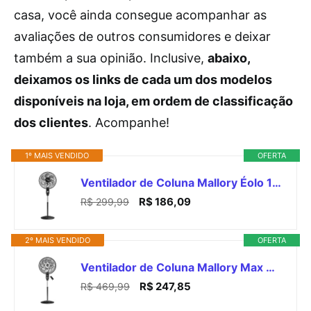
casa, você ainda consegue acompanhar as
avaliações de outros consumidores e deixar
também a sua opinião. Inclusive,
abaixo,
deixamos os links de cada um dos modelos
disponíveis na loja, em ordem de classificação
dos clientes
. Acompanhe!
1º MAIS VENDIDO
OFERTA
Ventilador de Coluna Mallory Éolo 126W, Silencioso, Hélice de 6 pás, Grade Especial em Sistema TS, Máxima Vazão e Mínimo Ruído – PR-GF- 220V
R$ 186,09
R$ 299,99
2º MAIS VENDIDO
OFERTA
Ventilador de Coluna Mallory Max Control Com Controle Remoto 140W, Silencioso, Com Hélice de15 pás, Grade Especial em Sistema TS, Máxima Vazão e Mínimo Ruído - PR-GR - 220V
R$ 247,85
R$ 469,99