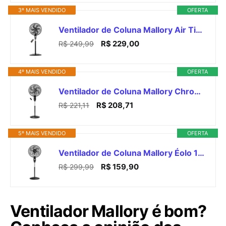
3º MAIS VENDIDO
OFERTA
Ventilador de Coluna Mallory Air Timer TS+ Com Controle Remoto 126W, Silencioso, Com Hélice de 6 pás, Auto desligamento programável de até 7 horas - PR-GR - 127V
R$ 229,00
R$ 249,99
4º MAIS VENDIDO
OFERTA
Ventilador de Coluna Mallory Chronos 140W, Silencioso, Com Controle Remoto, Hélice de 6 pás, Auto Desligamento Programável de até 7 Horas- PR – GR - 220V
R$ 208,71
R$ 221,11
5º MAIS VENDIDO
OFERTA
Ventilador de Coluna Mallory Éolo 126W, Silencioso, Hélice de 6 pás, Grade Especial em Sistema TS, Máxima Vazão e Mínimo Ruído – PR-GF- 127V
R$ 159,90
R$ 299,99
Ventilador Mallory é bom?