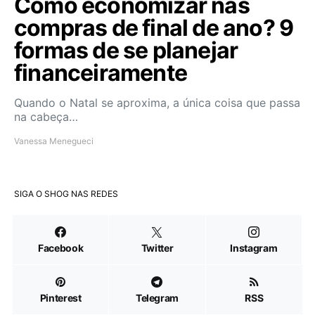
Como economizar nas
compras de final de ano? 9
formas de se planejar
financeiramente
Quando o Natal se aproxima, a única coisa que passa
na cabeça…
Vanessa Menegueci
SIGA O SHOG NAS REDES
Facebook
Twitter
Instagram
Pinterest
Telegram
RSS