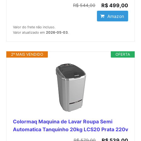
R$ 499,00
R$ 544,00
Amazon
Valor do frete não incluso.
Valor atualizado em
2026-05-03
.
2º MAIS VENDIDO
OFERTA
Colormaq Maquina de Lavar Roupa Semi
Automatica Tanquinho 20kg LCS20 Prata 220v
R$ 539,00
R$ 579,00