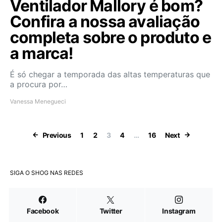
Ventilador Mallory é bom?
Confira a nossa avaliação
completa sobre o produto e
a marca!
É só chegar a temporada das altas temperaturas que
a procura por…
Vanessa Menegueci
Paginação de 
Previous
1
2
3
4
…
16
Next
SIGA O SHOG NAS REDES
Facebook
Twitter
Instagram