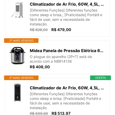
Climatizador de Ar Frio, 60W, 4,5L, Midea Branco 220V, AKAF2
[Diferentes Funções] Diferentes funções
como sleep e brisa.; [Praticidade] Portátil e
fácil de usar, sem a necessidade de
instalação.
R$ 479,00
R$ 628,00
2º MAIS VENDIDO
Midea Panela de Pressão Elétrica 6L com 12 receitas pré-programadas, 3 níveis de pressão e display digital, silenciosa e segura com 10 recursos de segurança, 127V
O plugue do aparelho (2P+T) está de
acordo com a NBR14136
R$ 408,00
3º MAIS VENDIDO
OFERTA
Climatizador de Ar Frio, 60W, 4,5L, Midea Preto 110V, AKAP1
[Diferentes Funções] Diferentes funções
como sleep e brisa; [Praticidade] Portátil e
fácil de usar, sem a necessidade de
instalação
R$ 513,97
R$ 599,00