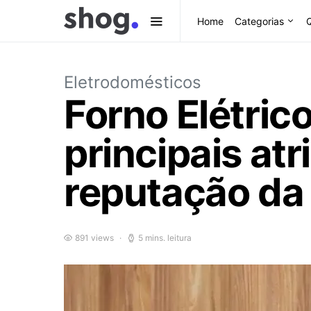
Home
Categorias
Eletrodomésticos
Forno Elétric
principais at
reputação da
891 views
5 mins. leitura