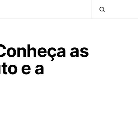
 Conheça as
to e a