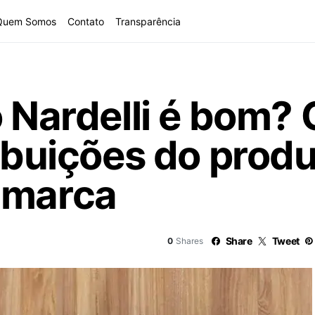
Quem Somos
Contato
Transparência
o Nardelli é bom?
ribuições do produ
 marca
Share
Tweet
0
Shares