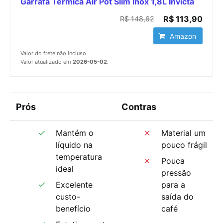
Garrafa Térmica Air Pot Slim Inox 1,8L Invicta
R$ 113,90
R$ 148,62
Amazon
Valor do frete não incluso.
Valor atualizado em
2026-05-02
.
Prós
Contras
Mantém o
Material um
líquido na
pouco frágil
temperatura
Pouca
ideal
pressão
Excelente
para a
custo-
saída do
benefício
café