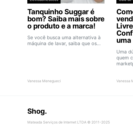
Tanquinho Suggar é
Como
bom? Saiba mais sobre
vend
o produto e a marca!
Livre
Conf
Se você busca uma alternativa à
uma 
máquina de lavar, saiba que os…
Uma dú
quem c
market
Vanessa Menegueci
Vanessa 
Shog.
Mateada Serviços de Internet LTDA © 2011-2025