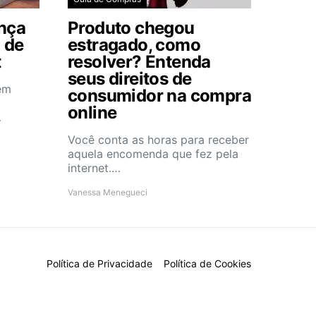
nça
Produto chegou
 de
estragado, como
t
resolver? Entenda
seus direitos de
em
consumidor na compra
online
…
Você conta as horas para receber
aquela encomenda que fez pela
internet.…
Vanessa Menegueci
Política de Privacidade
Política de Cookies